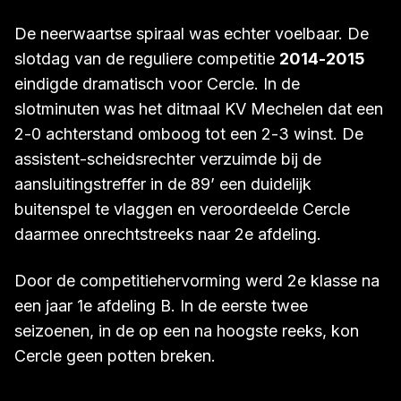
87’ en 94’ om tot een 3-2 eindstand. Behoud
verzekerd en ongeziene vreugdetaferelen.
De neerwaartse spiraal was echter voelbaar. De
slotdag van de reguliere competitie
2014-2015
eindigde dramatisch voor Cercle. In de
slotminuten was het ditmaal KV Mechelen dat een
2-0 achterstand omboog tot een 2-3 winst. De
assistent-scheidsrechter verzuimde bij de
aansluitingstreffer in de 89’ een duidelijk
buitenspel te vlaggen en veroordeelde Cercle
daarmee onrechtstreeks naar 2e afdeling.
Door de competitiehervorming werd 2e klasse na
een jaar 1e afdeling B. In de eerste twee
seizoenen, in de op een na hoogste reeks, kon