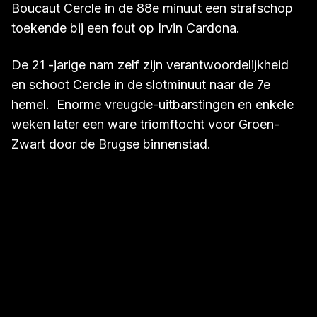
Cercle 2-0 voor en was het virtueel een 1A-ploeg
tot B.-Wilrijk tegenscoorde in de 84e minuut.
Ongeloof en droefenis, tot scheidsrechter
Boucaut Cercle in de 88e minuut een strafschop
toekende bij een fout op Irvin Cardona.
De 21 -jarige nam zelf zijn verantwoordelijkheid
en schoot Cercle in de slotminuut naar de 7e
hemel. Enorme vreugde-uitbarstingen en enkele
weken later een ware triomftocht voor Groen-
Zwart door de Brugse binnenstad.