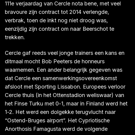
Donderslag bij heldere hemel voorafgaand aan
het seizoen
2010-2011
. Glen De Boeck die, op de
111e verjaardag van Cercle nota bene, met veel
bravoure zijn contract tot 2014 verlengde,
verbrak, toen de inkt nog niet droog was,
eenzijdig zijn contract om naar Beerschot te
trekken.
Cercle gaf reeds veel jonge trainers een kans en
ditmaal mocht Bob Peeters de honneurs
waarnemen. Een ander belangrijk gegeven was
dat Cercle een samenwerkingsovereenkomst
afsloot met Sporting Lissabon. Europees verloor
Cercle thuis (in het Ottenstadion weliswaar) van
het Finse Turku met 0-1, maar in Finland werd het
1-2. Het werd een dolgekke terugvlucht naar