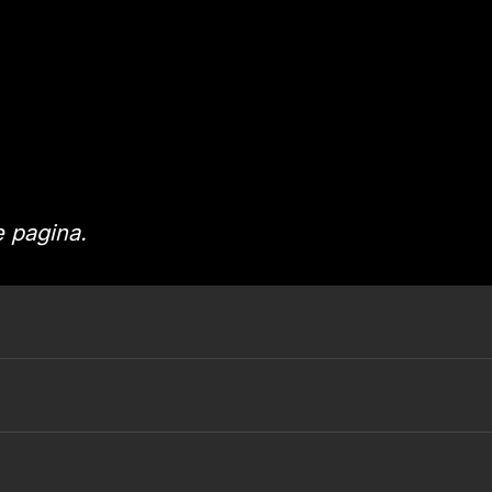
 pagina.
ag)
r topwedstrijden
026-2027 vind je terug op
deze pagina
.
af de kwartfinale