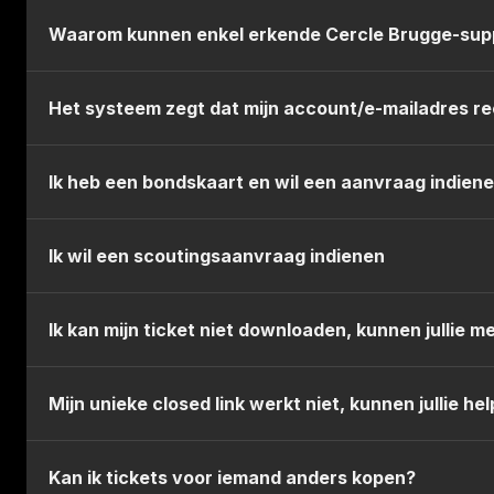
https://youtu.be/-gJAUZbxIkI
Waarom kunnen enkel erkende Cercle Brugge-supp
Enkel supporters die in de voorbije vier seizoenen 
Het systeem zegt dat mijn account/e-mailadres ree
met een verhoogd risico.
In plaats van een nieuw account aan te maken door op
Ik heb een bondskaart en wil een aanvraag indien
dan automatisch het nummer herkennen.
Scheidsrechtersuitnodigingen moeten ten laatste 7
Ik wil een scoutingsaanvraag indienen
bondskaart.
Tickets voor clubscouts moeten ten laatste 72u op
Ik kan mijn ticket niet downloaden, kunnen jullie m
worden. Let op: alle aanvragen worden voorgelegd a
worden.
Dit komt waarschijnlijk omdat je nog niet geverifieer
Mijn unieke closed link werkt niet, kunnen jullie he
Via ItsMe
Maak een account aan op MyCercle
Via Onfido
Kan ik tickets voor iemand anders kopen?
Zorg dat je ingelogd bent op dat account