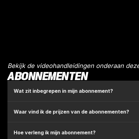
Bekijk de videohandleidingen onderaan deze
ABONNEMENTEN
Wat zit inbegrepen in mijn abonnement?
17 competitiewedstrijden + 1 oefenwedstrijd (Fand
Waar vind ik de prijzen van de abonnementen?
Je vaste plaats in het stadion
Mogelijkheid tot de aankoop van extra tickets voo
De prijzen van de abonnementen voor het seizoen 2
Hoe verleng ik mijn abonnement?
Voorrang op je stoeltje voor bekerwedstrijden van