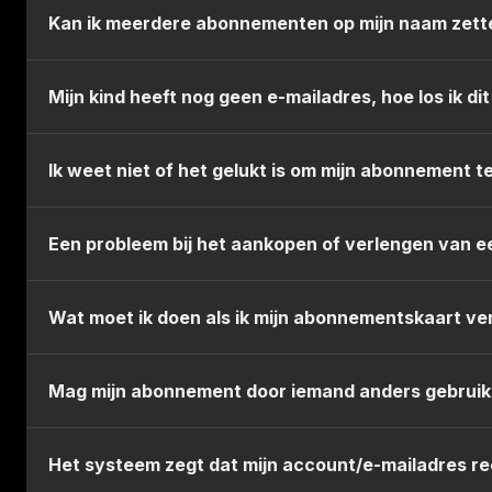
Kan ik meerdere abonnementen op mijn naam zett
Neen, dit kan niet meer.
Mijn kind heeft nog geen e-mailadres, hoe los ik dit
Kinderen onder de 16 jaar hoeven geen e-mailadres 
Ik weet niet of het gelukt is om mijn abonnement t
Surf naar
cerclebrugge.be
en meld je rechtsboven aa
Een probleem bij het aankopen of verlengen van
verlengen gelukt is, zal je bij season tickets jouw 
Volg
hier
het stappenplan voor het
aankopen
van
Wat moet ik doen als ik mijn abonnementskaart ver
Volg
hier
het stappenplan voor het
verlengen
van
Cercle-supporters die hun abonnementskaart verlore
Mag mijn abonnement door iemand anders gebrui
abonnementskaart aanvragen, kost €5 en na het aanv
niet meer gebruikt kunnen worden om het stadion te
Een abonnement is persoonsgebonden, de naam op het
Het systeem zegt dat mijn account/e-mailadres ree
Je abonnement doorgeven kan je op twee manieren 