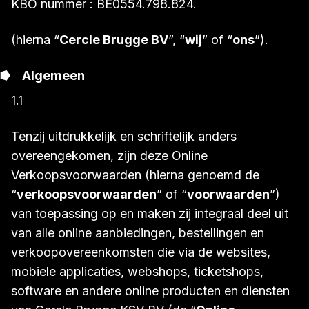
KBO nummer : BE0554.798.824.
(hierna “
Cercle Brugge BV
”, “
wij
” of “
ons
”).
Algemeen
1.1
Tenzij uitdrukkelijk en schriftelijk anders
overeengekomen, zijn deze Online
Verkoopsvoorwaarden (hierna genoemd de
“
verkoopsvoorwaarden
” of “
voorwaarden
”)
van toepassing op en maken zij integraal deel uit
van alle online aanbiedingen, bestellingen en
verkoopovereenkomsten die via de websites,
mobiele applicaties, webshops, ticketshops,
software en andere online producten en diensten