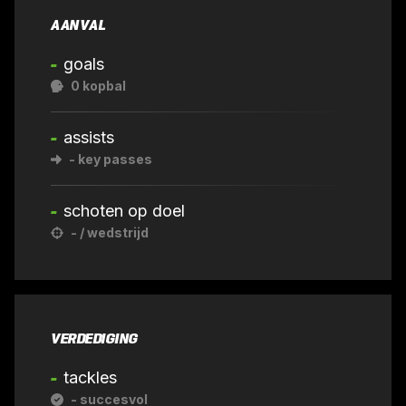
AANVAL
-
goals
0
kopbal
-
assists
-
key passes
-
schoten op doel
-
/ wedstrijd
VERDEDIGING
-
tackles
-
succesvol