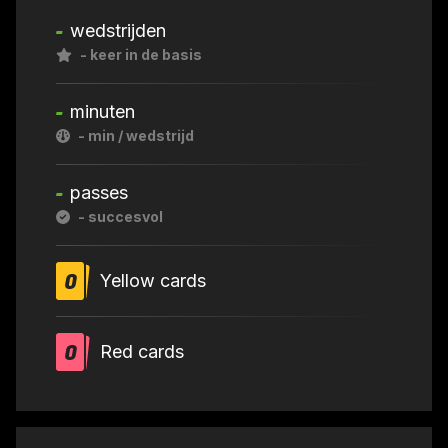
-
wedstrijden
-
keer in de basis
-
minuten
-
min / wedstrijd
-
passes
-
succesvol
0
Yellow cards
0
Red cards