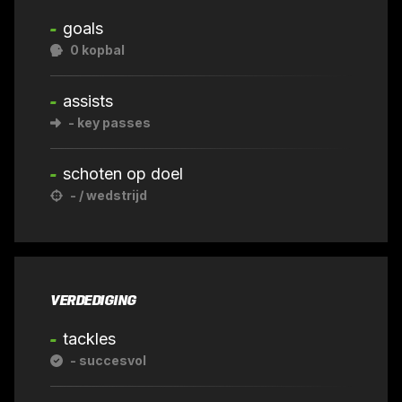
-
goals
0
kopbal
-
assists
-
key passes
-
schoten op doel
-
/ wedstrijd
VERDEDIGING
-
tackles
-
succesvol