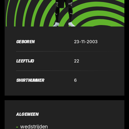
GEBOREN
23-11-2003
LEEFTIJD
22
SHIRTNUMMER
6
ALGEMEEN
-
wedstrijden