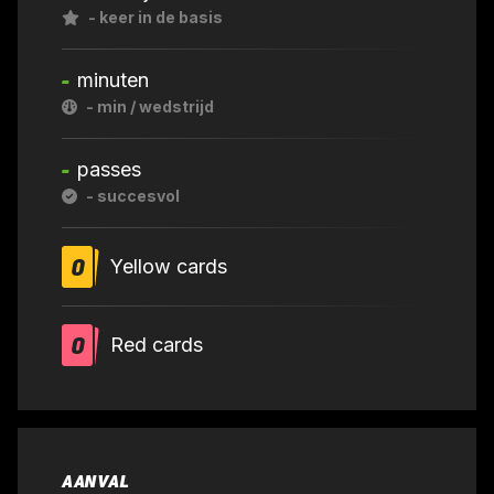
-
keer in de basis
-
minuten
-
min / wedstrijd
-
passes
-
succesvol
0
Yellow cards
0
Red cards
AANVAL