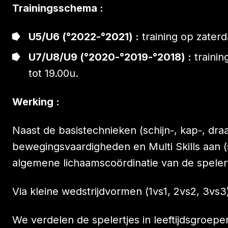
Trainingsschema :
U5/U6 (°2022-°2021) :
training op zater
U7/U8/U9 (°2020-°2019-°2018) :
trainin
tot 19.00u.
Werking :
Naast de basistechnieken (schijn-, kap-, dr
bewegingsvaardigheden en Multi Skills aan 
algemene lichaamscoördinatie van de spelert
Via kleine wedstrijdvormen (1vs1, 2vs2, 3vs
We verdelen de spelertjes in leeftijdsgroepe