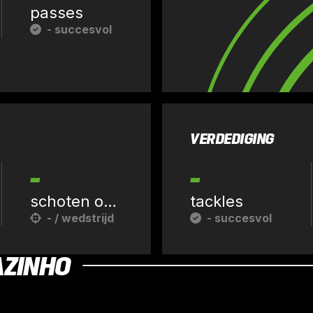
passes
-
succesvol
VERDEDIGING
-
-
schoten op doel
tackles
-
/ wedstrijd
-
succesvol
AZINHO