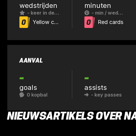
wedstrijden
minuten
-
keer in de basis
-
min / wedstrijd
0
0
Yellow cards
Red cards
AANVAL
-
-
goals
assists
0
kopbal
-
key passes
NIEUWSARTIKELS OVER N