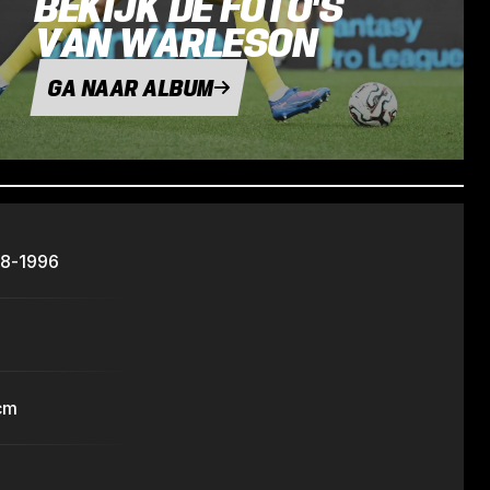
BEKIJK DE FOTO'S
VAN WARLESON
GA NAAR ALBUM
08-1996
cm