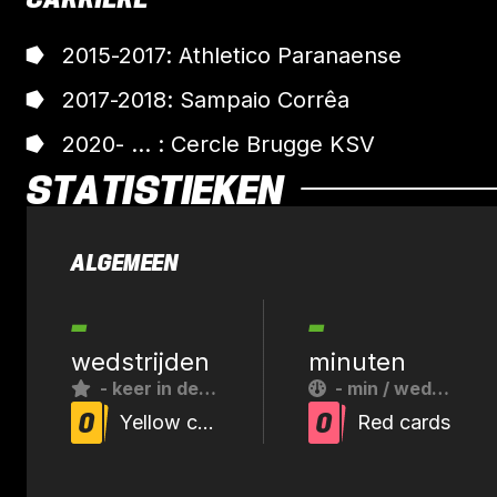
2015-2017: Athletico Paranaense
2017-2018: Sampaio Corrêa
2020- ... : Cercle Brugge KSV
STATISTIEKEN
ALGEMEEN
-
-
wedstrijden
minuten
-
keer in de basis
-
min / wedstrijd
0
0
Yellow cards
Red cards